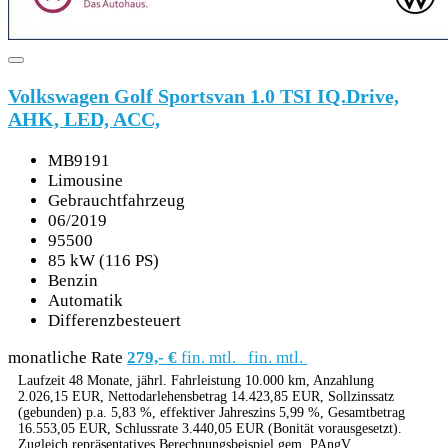
Volkswagen Golf Sportsvan 1.0 TSI IQ.Drive,
AHK, LED, ACC,
MB9191
Limousine
Gebrauchtfahrzeug
06/2019
95500
85 kW (116 PS)
Benzin
Automatik
Differenzbesteuert
monatliche Rate
279,- €
fin. mtl.
fin. mtl.
Laufzeit 48 Monate, jährl. Fahrleistung 10.000 km, Anzahlung
2.026,15 EUR, Nettodarlehensbetrag 14.423,85 EUR, Sollzinssatz
(gebunden) p.a. 5,83 %, effektiver Jahreszins 5,99 %, Gesamtbetrag
16.553,05 EUR, Schlussrate 3.440,05 EUR (Bonität vorausgesetzt).
Zugleich repräsentatives Berechnungsbeispiel gem. PAngV.