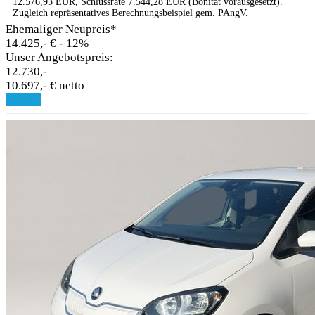
12.576,93 EUR, Schlussrate 7.544,28 EUR (Bonität vorausgesetzt).
Zugleich repräsentatives Berechnungsbeispiel gem. PAngV.
Ehemaliger Neupreis*
14.425,- €
- 12%
Unser Angebotspreis:
12.730,-
10.697,- € netto
Details