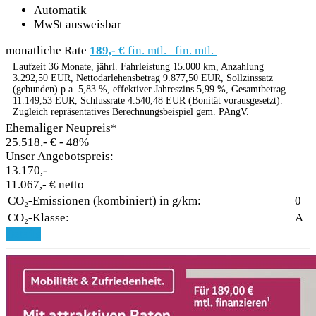
Automatik
MwSt ausweisbar
monatliche Rate
189,- €
fin. mtl.
fin. mtl.
Laufzeit 36 Monate, jährl. Fahrleistung 15.000 km, Anzahlung
3.292,50 EUR, Nettodarlehensbetrag 9.877,50 EUR, Sollzinssatz
(gebunden) p.a. 5,83 %, effektiver Jahreszins 5,99 %, Gesamtbetrag
11.149,53 EUR, Schlussrate 4.540,48 EUR (Bonität vorausgesetzt).
Zugleich repräsentatives Berechnungsbeispiel gem. PAngV.
Ehemaliger Neupreis*
25.518,- €
- 48%
Unser Angebotspreis:
13.170,-
11.067,- € netto
CO₂-Emissionen (kombiniert) in g/km:
0
CO₂-Klasse:
A
Details