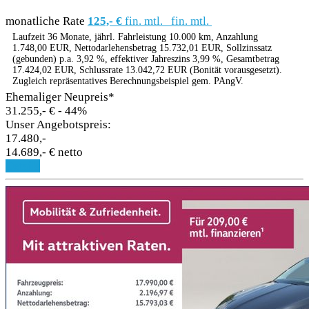
monatliche Rate
125,- €
fin. mtl.
fin. mtl.
Laufzeit 36 Monate, jährl. Fahrleistung 10.000 km, Anzahlung
1.748,00 EUR, Nettodarlehensbetrag 15.732,01 EUR, Sollzinssatz
(gebunden) p.a. 3,92 %, effektiver Jahreszins 3,99 %, Gesamtbetrag
17.424,02 EUR, Schlussrate 13.042,72 EUR (Bonität vorausgesetzt).
Zugleich repräsentatives Berechnungsbeispiel gem. PAngV.
Ehemaliger Neupreis*
31.255,- €
- 44%
Unser Angebotspreis:
17.480,-
14.689,- € netto
Details