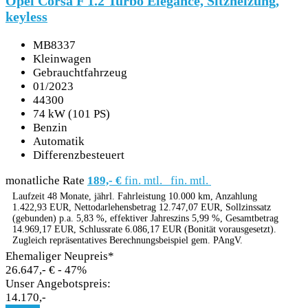
Opel Corsa F 1.2 Turbo Elegance, Sitzheizung,
keyless
MB8337
Kleinwagen
Gebrauchtfahrzeug
01/2023
44300
74 kW (101 PS)
Benzin
Automatik
Differenzbesteuert
monatliche Rate
189,- €
fin. mtl.
fin. mtl.
Laufzeit 48 Monate, jährl. Fahrleistung 10.000 km, Anzahlung
1.422,93 EUR, Nettodarlehensbetrag 12.747,07 EUR, Sollzinssatz
(gebunden) p.a. 5,83 %, effektiver Jahreszins 5,99 %, Gesamtbetrag
14.969,17 EUR, Schlussrate 6.086,17 EUR (Bonität vorausgesetzt).
Zugleich repräsentatives Berechnungsbeispiel gem. PAngV.
Ehemaliger Neupreis*
26.647,- €
- 47%
Unser Angebotspreis:
14.170,-