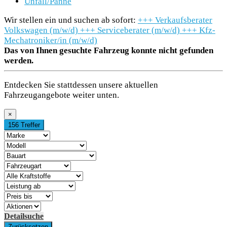
Unfall/Panne
Wir stellen ein und suchen ab sofort:
+++
Verkaufsberater
Volkswagen (m/w/d)
+++
Serviceberater (m/w/d)
+++
Kfz-
Mechatroniker/in (m/w/d)
Das von Ihnen gesuchte Fahrzeug konnte nicht gefunden
werden.
Entdecken Sie stattdessen unsere aktuellen
Fahrzeugangebote weiter unten.
×
156 Treffer
Detailsuche
Zurücksetzen