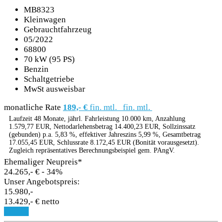
MB8323
Kleinwagen
Gebrauchtfahrzeug
05/2022
68800
70 kW (95 PS)
Benzin
Schaltgetriebe
MwSt ausweisbar
monatliche Rate
189,- €
fin. mtl.
fin. mtl.
Laufzeit 48 Monate, jährl. Fahrleistung 10.000 km, Anzahlung
1.579,77 EUR, Nettodarlehensbetrag 14.400,23 EUR, Sollzinssatz
(gebunden) p.a. 5,83 %, effektiver Jahreszins 5,99 %, Gesamtbetrag
17.055,45 EUR, Schlussrate 8.172,45 EUR (Bonität vorausgesetzt).
Zugleich repräsentatives Berechnungsbeispiel gem. PAngV.
Ehemaliger Neupreis*
24.265,- €
- 34%
Unser Angebotspreis:
15.980,-
13.429,- € netto
Details