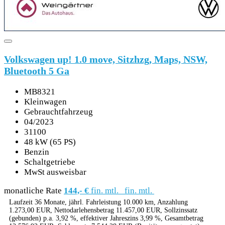
Volkswagen up! 1.0 move, Sitzhzg, Maps, NSW,
Bluetooth 5 Ga
MB8321
Kleinwagen
Gebrauchtfahrzeug
04/2023
31100
48 kW (65 PS)
Benzin
Schaltgetriebe
MwSt ausweisbar
monatliche Rate
144,- €
fin. mtl.
fin. mtl.
Laufzeit 36 Monate, jährl. Fahrleistung 10.000 km, Anzahlung
1.273,00 EUR, Nettodarlehensbetrag 11.457,00 EUR, Sollzinssatz
(gebunden) p.a. 3,92 %, effektiver Jahreszins 3,99 %, Gesamtbetrag