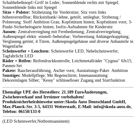
Schalthebelknopf/-Griff in Leder; Sonnenblende rechts mit Spiegel;
Sonnenblende links mit Spiegel
Sitze + Polster:
Sitzheizung für Vordersitze; Sitz vorn links
höhenverstellbar; Rücksitzbank/-lehne, geteilt, umlegbar; Sitzbezug /
Polsterung: Stoff Ambition Grau; Kopfstützen hinten; Kopfstützen vorn; 3-
Punkt-Sicherheitsgurte hinten; Isofix-Aufnahmen für Kindersitz
Aussen:
Zentralverrieglung mit Fernbedienung; Zentralverriegelung;
Außenspiegel elektr. einstell-/beheizbar; Vorbereitung Anhängerkupplung;
Verglasung getönt; 4 Türen; Außenspiegelgehäuse und diverse Anbauteile in
Wagenfarbe
Scheinwerfer + Leuchten:
Scheinwerfer LED; Nebelscheinwerfer;
Tagfahrlicht LED
Räder + Reifen:
Reifendruckkontrolle; Leichtmetallräder "Cygnus" 6Jx15;
Pannen-Set
Pakete:
Raucherausführung, Ascher vorn; Ausstattungs-Paket: Ambition
Sonstiges:
Modellpflege; Mit Regenschirm; Innenausstattung:
Dekoreinlagen Silber; "Kessy" schlüsselloser Zugang und Startfunktion
Ehemalige UPE des Herstellers: 21.189 EuroÄnderungen,
Zwischenverkauf und Irrtümer vorbehalten!
Produktsicherheitshinweise unter:Skoda Auto Deutschland GmbH,
Max-Planck-Str. 3-5, 64331 Weiterstadt, E-Mail: info@skoda-auto.de,
Telefon: 06150/133-0
(LED Scheinwerfer,Notbremsassistent)