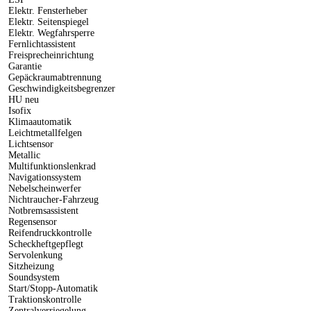
Elektr. Fensterheber
Elektr. Seitenspiegel
Elektr. Wegfahrsperre
Fernlichtassistent
Freisprecheinrichtung
Garantie
Gepäckraumabtrennung
Geschwindigkeitsbegrenzer
HU neu
Isofix
Klimaautomatik
Leichtmetallfelgen
Lichtsensor
Metallic
Multifunktionslenkrad
Navigationssystem
Nebelscheinwerfer
Nichtraucher-Fahrzeug
Notbremsassistent
Regensensor
Reifendruckkontrolle
Scheckheftgepflegt
Servolenkung
Sitzheizung
Soundsystem
Start/Stopp-Automatik
Traktionskontrolle
Zentralverriegelung