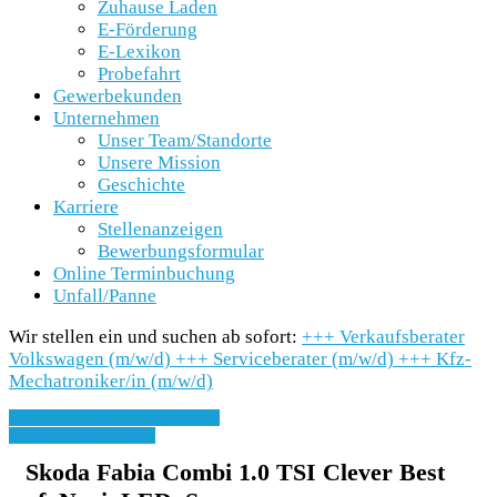
Zuhause Laden
E-Förderung
E-Lexikon
Probefahrt
Gewerbekunden
Unternehmen
Unser Team/Standorte
Unsere Mission
Geschichte
Karriere
Stellenanzeigen
Bewerbungsformular
Online Terminbuchung
Unfall/Panne
Wir stellen ein und suchen ab sofort:
+++
Verkaufsberater
Volkswagen (m/w/d)
+++
Serviceberater (m/w/d)
+++
Kfz-
Mechatroniker/in (m/w/d)
» Zurück zu den Suchergebnissen
» Fahrzeug Detailsuche
Skoda Fabia Combi 1.0 TSI Clever Best