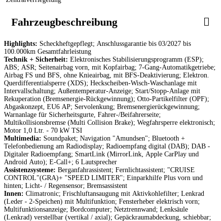
Fahrzeugbeschreibung
Highlights:
Scheckheftgepflegt; Anschlussgarantie bis 03/2027 bis
100.000km Gesamtfahrleistung
Technik + Sicherheit:
Elektronisches Stabilisierungsprogramm (ESP);
ABS; ASR; Seitenairbag vorn, mit Kopfairbag; 7-Gang-Automatikgetriebe;
Airbag FS und BFS, ohne Knieairbag, mit BFS-Deaktivierung; Elektron.
Querdifferentialsperre (XDS); Heckscheiben-Wisch-Waschanlage mit
Intervallschaltung; Außentemperatur-Anzeige; Start/Stopp-Anlage mit
Rekuperation (Bremsenergie-Rückgewinnung); Otto-Partikelfilter (OPF);
Abgaskonzept, EU6 AP; Servolenkung; Bremsenergierückgewinnung;
Warnanlage für Sicherheitsgurte, Fahrer-/Beifahrerseite;
Multikollisionsbremse (Multi Collision Brake); Wegfahrsperre elektronisch;
Motor 1,0 Ltr. - 70 kW TSI
Multimedia:
Soundpaket; Navigation "Amundsen"; Bluetooth +
Telefonbedienung am Radiodisplay; Radioempfang digital (DAB); DAB -
Digitaler Radioempfang; SmartLink (MirrorLink, Apple CarPlay und
Android Auto); E-Call+; 6 Lautsprecher
Assistenzsysteme:
Berganfahrassistent; Fernlichtassistent; "CRUISE
CONTROL"(GRA)+ "SPEED LIMITER"; Einparkhilfe Plus vorn und
hinten; Licht- / Regensensor; Bremsassistent
Innen:
Climatronic; Frischluftansaugung mit Aktivkohlefilter; Lenkrad
(Leder - 2-Speichen) mit Multifunktion; Fensterheber elektrisch vorn;
Multifunktionsanzeige; Bordcomputer; Netztrennwand; Lenksäule
(Lenkrad) verstellbar (vertikal / axial); Gepäckraumabdeckung, schiebbar;