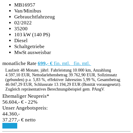
MB16957
Van/Minibus
Gebrauchtfahrzeug
02/2022
35200
103 kW (140 PS)
Diesel
Schaltgetriebe
MwSt ausweisbar
monatliche Rate
699,- €
fin. mtl.
fin. mtl.
Laufzeit 48 Monate, jährl. Fahrleistung 10.000 km, Anzahlung
4.597,10 EUR, Nettodarlehensbetrag 39.762,90 EUR, Sollzinssatz
(gebunden) p.a. 5,83 %, effektiver Jahreszins 5,99 %, Gesamtbetrag
46.047,29 EUR, Schlussrate 13.194,29 EUR (Bonität vorausgesetzt).
Zugleich repräsentatives Berechnungsbeispiel gem. PAngV.
Ehemaliger Neupreis*
56.604,- €
- 22%
Unser Angebotspreis:
44.360,-
37.277,- € netto
Details