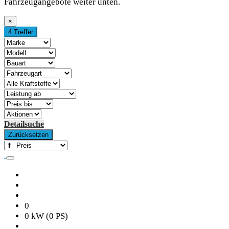
Fahrzeugangebote weiter unten.
×
4 Treffer
Detailsuche
Zurücksetzen
0
0 kW (0 PS)