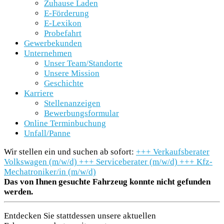
Zuhause Laden
E-Förderung
E-Lexikon
Probefahrt
Gewerbekunden
Unternehmen
Unser Team/Standorte
Unsere Mission
Geschichte
Karriere
Stellenanzeigen
Bewerbungsformular
Online Terminbuchung
Unfall/Panne
Wir stellen ein und suchen ab sofort:
+++
Verkaufsberater
Volkswagen (m/w/d)
+++
Serviceberater (m/w/d)
+++
Kfz-
Mechatroniker/in (m/w/d)
Das von Ihnen gesuchte Fahrzeug konnte nicht gefunden
werden.
Entdecken Sie stattdessen unsere aktuellen