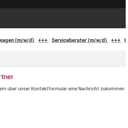
rviceberater (m/w/d)
+++
Kfz-Mechatroniker/in (m
tner
equem über unser Kontaktformular eine Nachricht zukommen