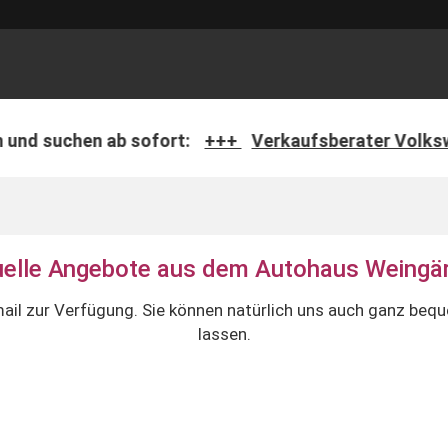
+++
Verkaufsberater Volkswagen (m/w/d)
+++
Se
uelle Angebote aus dem Autohaus Weingär
Email zur Verfügung. Sie können natürlich uns auch ganz b
lassen.