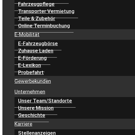
Fahrzeugpflege
Transporter Vermietung
Teile & Zubehör
Online Terminbuchung
E-Mobilität
E-Fahrzeugbörse
Zuhause Laden
E-Förderung
E-Lexikon
Probefahrt
Gewerbekunden
Unternehmen
Unser Team/Standorte
Unsere Mission
Geschichte
Karriere
Stellenanzeigen