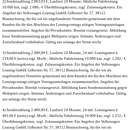
2) Sonderzahlung 2.963,03 €; Laufzeit 24 Monate; Jährliche Fahrleistung
10.000 km; zzgl. 2.680,- € Überführungskosten; zzgl. Zulassungskosten. Ein
Angebot der Volkswagen Leasing GmbH, Gifhorner Str. 57, 38112
Braunschweig, für die wir als ungebundener Vermittler gemeinsam mit dem
Kunden die für den Abschluss des Leasingvertrags nötigen Vertragsunterlagen
zusammenstellen. Angebot für Privatkunden. Bonität vorausgesetzt. Abbildung
kann Sonderausstattung gegen Mehrpreis zeigen. Irrtümer, Änderungen und
Zwischenkauf vorbehalten. Gültig nur solange der Vorrat reicht.
3) Sonderzahlung 2.490,00 €; Laufzeit 24 Monate, 24 mtl. Leasingraten à
219,00 € (netto) zzgl. MwSt.; Jährliche Fahrleistung 10.000 km; zzgl. 2.202,- €
Überführungskosten; zzgl. Zulassungskosten. Ein Angebot der Volkswagen
Leasing GmbH, Gifhorner Str. 57, 38112 Braunschweig, für die wir als
ungebundener Vermittler gemeinsam mit dem Kunden die für den Abschluss des
Leasingvertrags nötigen Vertragsunterlagen zusammenstellen. Angebot für
Privatkunden. Bonität vorausgesetzt. Abbildung kann Sonderausstattung gegen
Mehrpreis zeigen. Irrtümer, Änderungen und Zwischenkauf vorbehalten. Gültig
nur solange der Vorrat reicht.
4) Sonderzahlung 2.490,00 €; Laufzeit 24 Monate, 24 mtl. Leasingraten à
491,00 € (netto) zzgl. MwSt.; Jährliche Fahrleistung 10.000 km; zzgl. 2.252,- €
Überführungskosten; zzgl. Zulassungskosten. Ein Angebot der Volkswagen
Leasing GmbH, Gifhorner Str. 57, 38112 Braunschweig, für die wir als