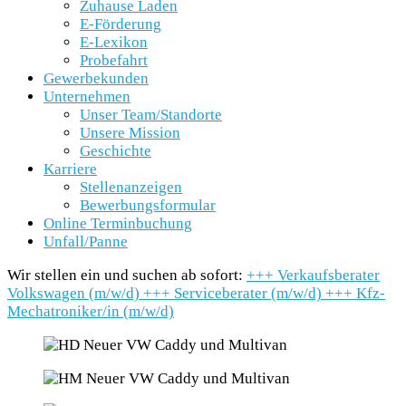
Zuhause Laden
E-Förderung
E-Lexikon
Probefahrt
Gewerbekunden
Unternehmen
Unser Team/Standorte
Unsere Mission
Geschichte
Karriere
Stellenanzeigen
Bewerbungsformular
Online Terminbuchung
Unfall/Panne
Wir stellen ein und suchen ab sofort:
+++
Verkaufsberater
Volkswagen (m/w/d)
+++
Serviceberater (m/w/d)
+++
Kfz-
Mechatroniker/in (m/w/d)