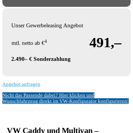
Unser Gewerbeleasing Angebot
491,–
4
mtl. netto ab €
2.490– € Sonderzahlung
Angebot anfragen
Nicht das Passende dabei? Hier klicken und
Wunschfahrzeug direkt im VW-Konfigurator konfigurieren!
VW Caddy und Multivan –