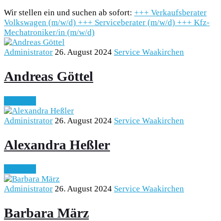
Wir stellen ein und suchen ab sofort:
+++
Verkaufsberater
Volkswagen (m/w/d)
+++
Serviceberater (m/w/d)
+++
Kfz-
Mechatroniker/in (m/w/d)
Administrator
26. August 2024
Service Waakirchen
Andreas Göttel
Continue
Administrator
26. August 2024
Service Waakirchen
Alexandra Heßler
Continue
Administrator
26. August 2024
Service Waakirchen
Barbara März