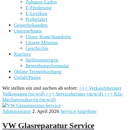
Zuhause Laden
E-Förderung
E-Lexikon
Probefahrt
Gewerbekunden
Unternehmen
Unser Team/Standorte
Unsere Mission
Geschichte
Karriere
Stellenanzeigen
Bewerbungsformular
Online Terminbuchung
Unfall/Panne
Wir stellen ein und suchen ab sofort:
+++
Verkaufsberater
Volkswagen (m/w/d)
+++
Serviceberater (m/w/d)
+++
Kfz-
Mechatroniker/in (m/w/d)
Administrator
2. April 2026
Service Angebote
VW Glasreparatur Service