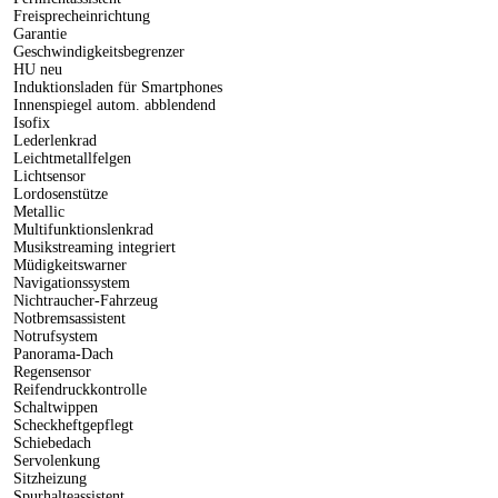
Freisprecheinrichtung
Garantie
Geschwindigkeitsbegrenzer
HU neu
Induktionsladen für Smartphones
Innenspiegel autom. abblendend
Isofix
Lederlenkrad
Leichtmetallfelgen
Lichtsensor
Lordosenstütze
Metallic
Multifunktionslenkrad
Musikstreaming integriert
Müdigkeitswarner
Navigationssystem
Nichtraucher-Fahrzeug
Notbremsassistent
Notrufsystem
Panorama-Dach
Regensensor
Reifendruckkontrolle
Schaltwippen
Scheckheftgepflegt
Schiebedach
Servolenkung
Sitzheizung
Spurhalteassistent