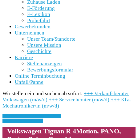
Zuhause Laden
E-Förderung
E-Lexikon
Probefahrt
Gewerbekunden
Unternehmen
Unser Team/Standorte
Unsere Mission
Geschichte
Karriere
Stellenanzeigen
Bewerbungsformular
Online Terminbuchung
Unfall/Panne
Wir stellen ein und suchen ab sofort:
+++
Verkaufsberater
Volkswagen (m/w/d)
+++
Serviceberater (m/w/d)
+++
Kfz-
Mechatroniker/in (m/w/d)
» Zurück zu den Suchergebnissen
» Fahrzeug Detailsuche
Volkswagen Tiguan R 4Motion, PANO,