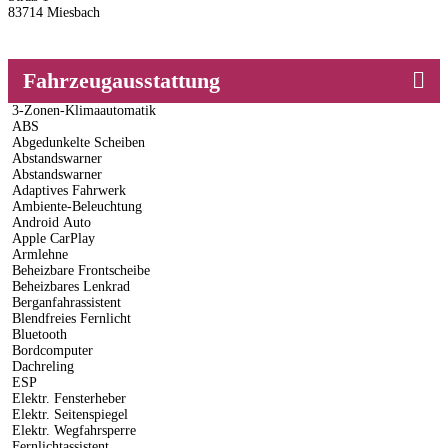
83714 Miesbach
Fahrzeugausstattung
3-Zonen-Klimaautomatik
ABS
Abgedunkelte Scheiben
Abstandswarner
Abstandswarner
Adaptives Fahrwerk
Ambiente-Beleuchtung
Android Auto
Apple CarPlay
Armlehne
Beheizbare Frontscheibe
Beheizbares Lenkrad
Berganfahrassistent
Blendfreies Fernlicht
Bluetooth
Bordcomputer
Dachreling
ESP
Elektr. Fensterheber
Elektr. Seitenspiegel
Elektr. Wegfahrsperre
Fernlichtassistent