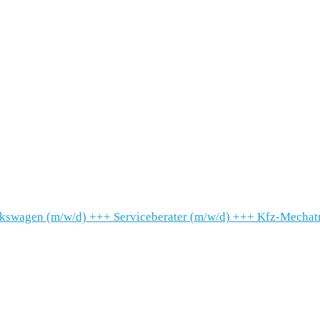
lkswagen (m/w/d)
+++
Serviceberater (m/w/d)
+++
Kfz-Mechatr