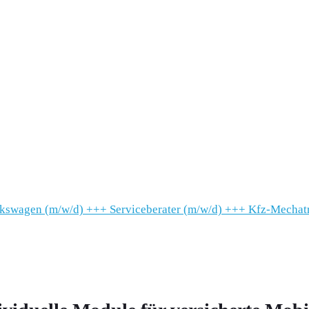
lkswagen (m/w/d)
+++
Serviceberater (m/w/d)
+++
Kfz-Mechatr