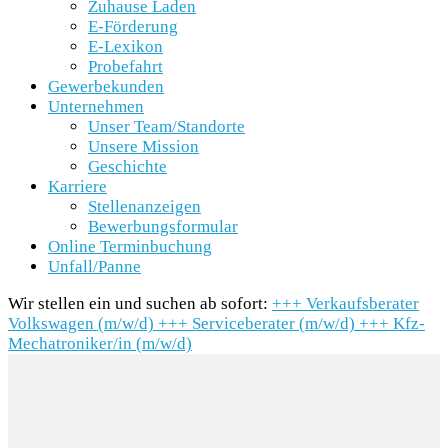
Zuhause Laden
E-Förderung
E-Lexikon
Probefahrt
Gewerbekunden
Unternehmen
Unser Team/Standorte
Unsere Mission
Geschichte
Karriere
Stellenanzeigen
Bewerbungsformular
Online Terminbuchung
Unfall/Panne
Wir stellen ein und suchen ab sofort:
+++
Verkaufsberater
Volkswagen (m/w/d)
+++
Serviceberater (m/w/d)
+++
Kfz-
Mechatroniker/in (m/w/d)