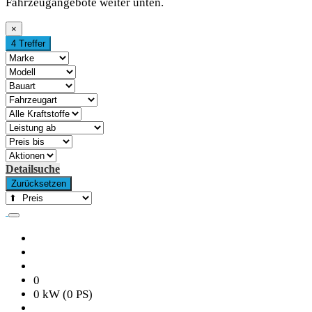
Fahrzeugangebote weiter unten.
×
4 Treffer
Detailsuche
Zurücksetzen
0
0 kW (0 PS)