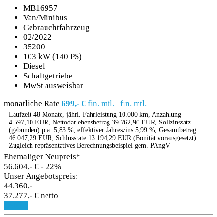
MB16957
Van/Minibus
Gebrauchtfahrzeug
02/2022
35200
103 kW (140 PS)
Diesel
Schaltgetriebe
MwSt ausweisbar
monatliche Rate
699,- €
fin. mtl.
fin. mtl.
Laufzeit 48 Monate, jährl. Fahrleistung 10.000 km, Anzahlung
4.597,10 EUR, Nettodarlehensbetrag 39.762,90 EUR, Sollzinssatz
(gebunden) p.a. 5,83 %, effektiver Jahreszins 5,99 %, Gesamtbetrag
46.047,29 EUR, Schlussrate 13.194,29 EUR (Bonität vorausgesetzt).
Zugleich repräsentatives Berechnungsbeispiel gem. PAngV.
Ehemaliger Neupreis*
56.604,- €
- 22%
Unser Angebotspreis:
44.360,-
37.277,- € netto
Details