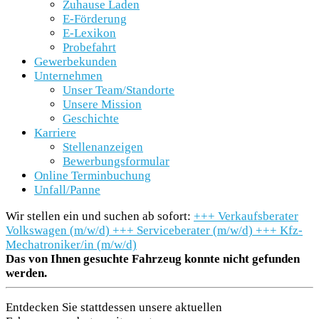
Zuhause Laden
E-Förderung
E-Lexikon
Probefahrt
Gewerbekunden
Unternehmen
Unser Team/Standorte
Unsere Mission
Geschichte
Karriere
Stellenanzeigen
Bewerbungsformular
Online Terminbuchung
Unfall/Panne
Wir stellen ein und suchen ab sofort:
+++
Verkaufsberater
Volkswagen (m/w/d)
+++
Serviceberater (m/w/d)
+++
Kfz-
Mechatroniker/in (m/w/d)
Das von Ihnen gesuchte Fahrzeug konnte nicht gefunden
werden.
Entdecken Sie stattdessen unsere aktuellen