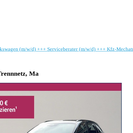
lkswagen (m/w/d)
+++
Serviceberater (m/w/d)
+++
Kfz-Mechatr
Trennnetz, Ma