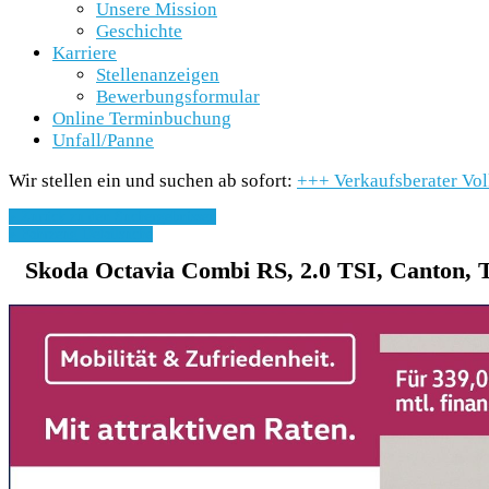
Unsere Mission
Geschichte
Karriere
Stellenanzeigen
Bewerbungsformular
Online Terminbuchung
Unfall/Panne
Wir stellen ein und suchen ab sofort:
+++
Verkaufsberater Vo
» Zurück zu den Suchergebnissen
» Fahrzeug Detailsuche
Skoda Octavia Combi RS, 2.0 TSI, Canton, 