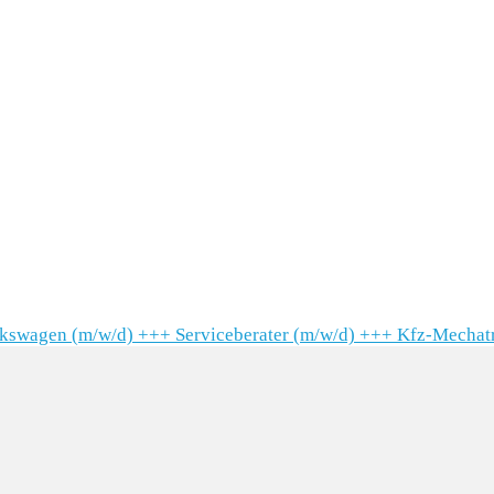
lkswagen (m/w/d)
+++
Serviceberater (m/w/d)
+++
Kfz-Mechatr