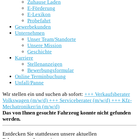
Zuhause Laden
E-Förderung
E-Lexikon
Probefahrt
Gewerbekunden
Unternehmen
Unser Team/Standorte
Unsere Mission
Geschichte
Karriere
Stellenanzeigen
Bewerbungsformular
Online Terminbuchung
Unfall/Panne
Wir stellen ein und suchen ab sofort:
+++
Verkaufsberater
Volkswagen (m/w/d)
+++
Serviceberater (m/w/d)
+++
Kfz-
Mechatroniker/in (m/w/d)
Das von Ihnen gesuchte Fahrzeug konnte nicht gefunden
werden.
Entdecken Sie stattdessen unsere aktuellen