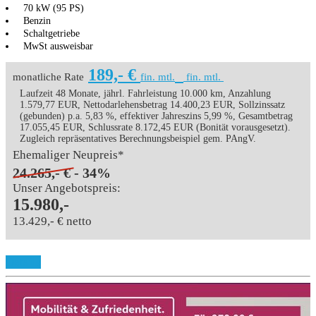
70 kW (95 PS)
Benzin
Schaltgetriebe
MwSt ausweisbar
189,- €
monatliche Rate
fin. mtl.
fin. mtl.
Laufzeit 48 Monate, jährl. Fahrleistung 10.000 km, Anzahlung
1.579,77 EUR, Nettodarlehensbetrag 14.400,23 EUR, Sollzinssatz
(gebunden) p.a. 5,83 %, effektiver Jahreszins 5,99 %, Gesamtbetrag
17.055,45 EUR, Schlussrate 8.172,45 EUR (Bonität vorausgesetzt).
Zugleich repräsentatives Berechnungsbeispiel gem. PAngV.
Ehemaliger Neupreis*
24.265,- €
- 34%
Unser Angebotspreis:
15.980,-
13.429,- € netto
Details