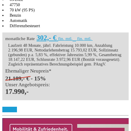
47750
70 kW (95 PS)
Benzin
Automatik
Differenzbesteuert
302,- €
monatliche Rate
fin. mtl.
fin. mtl.
Laufzeit 48 Monate, jährl. Fahrleistung 10.000 km, Anzahlung
2.196,98 EUR, Nettodarlehensbetrag 15.793,02 EUR, Sollzinssatz
(gebunden) p.a. 5,83 %, effektiver Jahreszins 5,99 %, Gesamtbetrag
18.147,22 EUR, Schlussrate 3.972,96 EUR (Bonität vorausgesetzt).
Zugleich repräsentatives Berechnungsbeispiel gem. PAngV.
Ehemaliger Neupreis*
21.189,- €
- 15%
Unser Angebotspreis:
17.990,-
Details