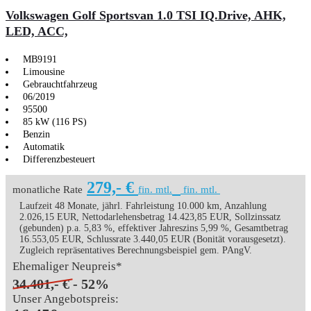
Volkswagen Golf Sportsvan 1.0 TSI IQ.Drive, AHK,
LED, ACC,
MB9191
Limousine
Gebrauchtfahrzeug
06/2019
95500
85 kW (116 PS)
Benzin
Automatik
Differenzbesteuert
279,- €
monatliche Rate
fin. mtl.
fin. mtl.
Laufzeit 48 Monate, jährl. Fahrleistung 10.000 km, Anzahlung
2.026,15 EUR, Nettodarlehensbetrag 14.423,85 EUR, Sollzinssatz
(gebunden) p.a. 5,83 %, effektiver Jahreszins 5,99 %, Gesamtbetrag
16.553,05 EUR, Schlussrate 3.440,05 EUR (Bonität vorausgesetzt).
Zugleich repräsentatives Berechnungsbeispiel gem. PAngV.
Ehemaliger Neupreis*
34.401,- €
- 52%
Unser Angebotspreis: