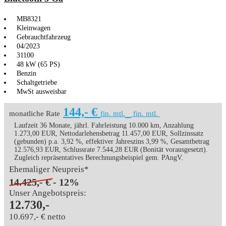
MB8321
Kleinwagen
Gebrauchtfahrzeug
04/2023
31100
48 kW (65 PS)
Benzin
Schaltgetriebe
MwSt ausweisbar
144,- €
monatliche Rate
fin. mtl.
fin. mtl.
Laufzeit 36 Monate, jährl. Fahrleistung 10.000 km, Anzahlung
1.273,00 EUR, Nettodarlehensbetrag 11.457,00 EUR, Sollzinssatz
(gebunden) p.a. 3,92 %, effektiver Jahreszins 3,99 %, Gesamtbetrag
12.576,93 EUR, Schlussrate 7.544,28 EUR (Bonität vorausgesetzt).
Zugleich repräsentatives Berechnungsbeispiel gem. PAngV.
Ehemaliger Neupreis*
14.425,- €
- 12%
Unser Angebotspreis:
12.730,-
10.697,- € netto