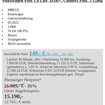
Volkswagen Polo 1.0 Life, DAB+. Connect Plus, 5 Gang
MB8322
Kleinwagen
Gebrauchtfahrzeug
05/2023
22900
59 kW (80 PS)
Benzin
Schaltgetriebe
MwSt ausweisbar
149,- €
monatliche Rate
fin. mtl.
fin. mtl.
Laufzeit 48 Monate, jährl. Fahrleistung 10.000 km, Anzahlung
1.860,89 EUR, Nettodarlehensbetrag 13.329,11 EUR, Sollzinssatz
(gebunden) p.a. 5,83 %, effektiver Jahreszins 5,99 %, Gesamtbetrag
15.940,24 EUR, Schlussrate 8.937,24 EUR (Bonität vorausgesetzt).
Zugleich repräsentatives Berechnungsbeispiel gem. PAngV.
Ehemaliger Neupreis*
21.905,- €
- 31%
Unser Angebotspreis:
15.190,-
12.765,- € netto