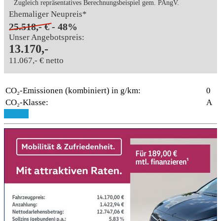
Zugleich repräsentatives Berechnungsbeispiel gem. PAngV.
Ehemaliger Neupreis*
25.518,- €
- 48%
Unser Angebotspreis:
13.170,-
11.067,- € netto
CO₂-Emissionen (kombiniert) in g/km:
0
CO₂-Klasse:
A
Details