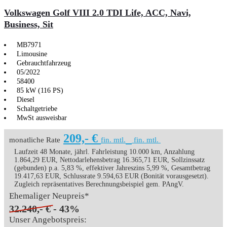
Volkswagen Golf VIII 2.0 TDI Life, ACC, Navi,
Business, Sit
MB7971
Limousine
Gebrauchtfahrzeug
05/2022
58400
85 kW (116 PS)
Diesel
Schaltgetriebe
MwSt ausweisbar
209,- €
monatliche Rate
fin. mtl.
fin. mtl.
Laufzeit 48 Monate, jährl. Fahrleistung 10.000 km, Anzahlung
1.864,29 EUR, Nettodarlehensbetrag 16.365,71 EUR, Sollzinssatz
(gebunden) p.a. 5,83 %, effektiver Jahreszins 5,99 %, Gesamtbetrag
19.417,63 EUR, Schlussrate 9.594,63 EUR (Bonität vorausgesetzt).
Zugleich repräsentatives Berechnungsbeispiel gem. PAngV.
Ehemaliger Neupreis*
32.240,- €
- 43%
Unser Angebotspreis: