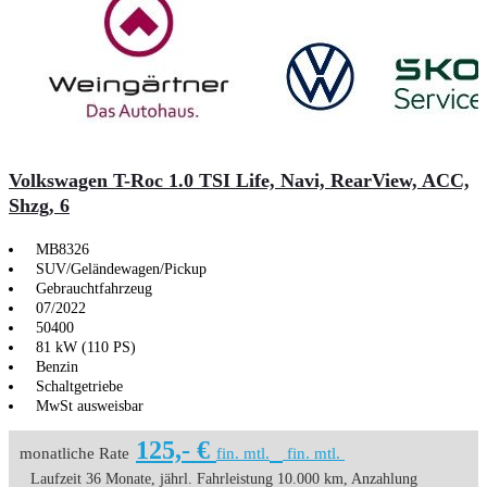
Volkswagen T-Roc 1.0 TSI Life, Navi, RearView, ACC,
Shzg, 6
MB8326
SUV/Geländewagen/Pickup
Gebrauchtfahrzeug
07/2022
50400
81 kW (110 PS)
Benzin
Schaltgetriebe
MwSt ausweisbar
125,- €
monatliche Rate
fin. mtl.
fin. mtl.
Laufzeit 36 Monate, jährl. Fahrleistung 10.000 km, Anzahlung