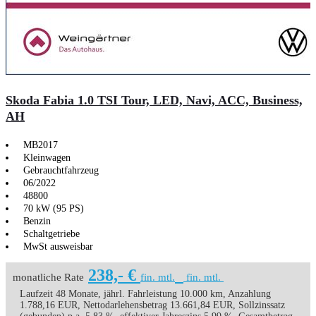
Skoda Fabia 1.0 TSI Tour, LED, Navi, ACC, Business,
AH
MB2017
Kleinwagen
Gebrauchtfahrzeug
06/2022
48800
70 kW (95 PS)
Benzin
Schaltgetriebe
MwSt ausweisbar
238,- €
monatliche Rate
fin. mtl.
fin. mtl.
Laufzeit 48 Monate, jährl. Fahrleistung 10.000 km, Anzahlung
1.788,16 EUR, Nettodarlehensbetrag 13.661,84 EUR, Sollzinssatz