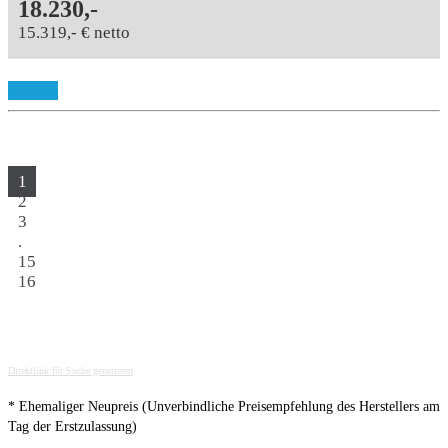
18.230,-
15.319,- € netto
Details
1
2
3
.
15
16
Direktlink für Suche generieren
* Ehemaliger Neupreis (Unverbindliche Preisempfehlung des Herstellers am
Tag der Erstzulassung)