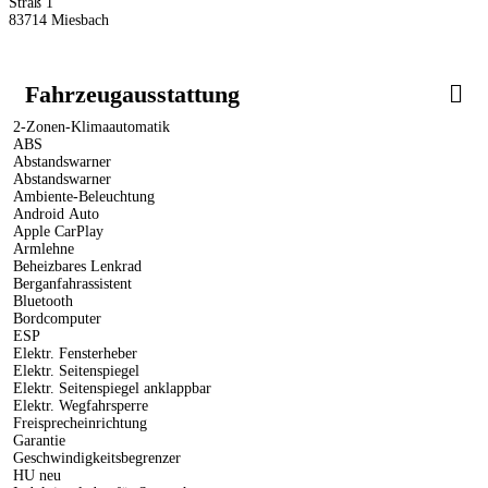
Straß 1
83714 Miesbach
Fahrzeugausstattung
2-Zonen-Klimaautomatik
ABS
Abstandswarner
Abstandswarner
Ambiente-Beleuchtung
Android Auto
Apple CarPlay
Armlehne
Beheizbares Lenkrad
Berganfahrassistent
Bluetooth
Bordcomputer
ESP
Elektr. Fensterheber
Elektr. Seitenspiegel
Elektr. Seitenspiegel anklappbar
Elektr. Wegfahrsperre
Freisprecheinrichtung
Garantie
Geschwindigkeitsbegrenzer
HU neu