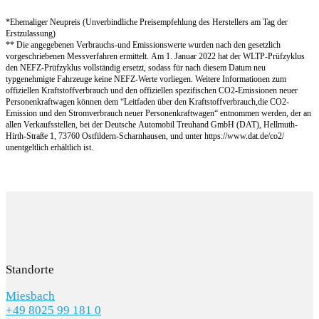
*Ehemaliger Neupreis (Unverbindliche Preisempfehlung des Herstellers am Tag der
Erstzulassung)
** Die angegebenen Verbrauchs-und Emissionswerte wurden nach den gesetzlich
vorgeschriebenen Messverfahren ermittelt. Am 1. Januar 2022 hat der WLTP-Prüfzyklus
den NEFZ-Prüfzyklus vollständig ersetzt, sodass für nach diesem Datum neu
typgenehmigte Fahrzeuge keine NEFZ-Werte vorliegen. Weitere Informationen zum
offiziellen Kraftstoffverbrauch und den offiziellen spezifischen CO2-Emissionen neuer
Personenkraftwagen können dem “Leitfaden über den Kraftstoffverbrauch,die CO2-
Emission und den Stromverbrauch neuer Personenkraftwagen“ entnommen werden, der an
allen Verkaufsstellen, bei der Deutsche Automobil Treuhand GmbH (DAT), Hellmuth-
Hirth-Straße 1, 73760 Ostfildern-Scharnhausen, und unter https://www.dat.de/co2/
unentgeltlich erhältlich ist.
Standorte
Miesbach
+49 8025 99 181 0