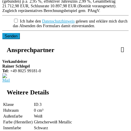
(gebunden) p.a. 2,95 %, effektiver Jahreszins 2,99 %, Gesamtbetrag
21.712,98 EUR, Schlussrate 10.897,98 EUR (Bonität vorausgesetzt).
Zugleich repräsentatives Berechnungsbeispiel gem. PAngV.
Ich habe den
Datenschutzhinweis
gelesen und erkläre mich durch
das Absenden des Formulars damit einverstanden.
Senden
Ansprechpartner
Verkaufsleiter
Rainer Schlegel
Tel:
+49 8025 99181-0
Weitere Details
Klasse
ID.3
Hubraum
0 cm³
Außenfarbe
Weiß
Farbe (Hersteller)
Gletscherweiß Metallic
Innenfarbe
Schwarz