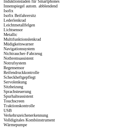
Induktionsladen für Smartphones
Innenspiegel autom. abblendend
Isofix
Isofix Beifahrersitz
Lederlenkrad
Leichtmetallfelgen
Lichtsensor
Metallic
Multifunktionslenkrad
Müdigkeitswarner
Navigationssystem
Nichtraucher-Fahrzeug
Notbremsassistent
Notrufsystem
Regensensor
Reifendruckkontrolle
Scheckheftgepflegt
Servolenkung
Sitzheizung
Sprachsteuerung
Spurhalteassistent
Touchscreen
Traktionskontrolle
USB
Verkehrszeichenerkennung
Volldigitales Kombiinstrument
Wärmepumpe