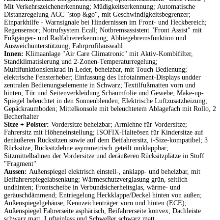
Mit Verkehrszeichenerkennung; Müdigkeitserkennung; Automatische
Distanzregelung ACC "stop &go", mit Geschwindigkeitsbegrenzer;
Einparkhilfe - Warnsignale bei Hindernissen im Front- und Heckbereich;
Regensensor; Notrufsystem Ecall; Notbremsassistent "Front Assist" mit
Fußgänger- und Radfahrererkennung; Abbiegebremsfunktion und
Ausweichunterstützung; Fahrprofilauswahl
Innen:
Klimaanlage "Air Care Climatronic" mit Aktiv-Kombifilter,
Standklimatisierung und 2-Zonen-Temperaturregelung;
Multifunktionslenkrad in Leder, beheizbar, mit Touch-Bedienung;
elektrische Fensterheber; Einfassung des Infotainment-Displays undder
zentralen Bedienungselemente in Schwarz; Textilfußmatten vorn und
hinten; Tür und Seitenverkleidung Schaumfolie und Gewebe; Make-up-
Spiegel beleuchtet in den Sonnenblenden; Elektrische Luftzusatzheizung;
Gepäckraumboden; Mittelkonsole mit beleuchtetem Ablagefach mit Rollo, 2
Becherhalter
Sitze + Polster:
Vordersitze beheizbar; Armlehne für Vordersitze;
Fahrersitz mit Höheneinstellung; ISOFIX-Halteösen für Kindersitze auf
denäußeren Rücksitzen sowie auf dem Beifahrersitz, i-Size-kompatibel; 3
Rücksitze, Rücksitzlehne asymmetrisch geteilt umklappbar;
Sitzmittelbahnen der Vordersitze und deräußeren Rücksitzplätze in Stoff
"Fragment"
Aussen:
Außenspiegel elektrisch einstell-, anklapp- und beheizbar, mit
Beifahrerspiegelabsenkung; Wärmeschutzverglasung grün, seitlich
undhinten; Frontscheibe in Verbundsicherheitsglas, wärme- und
geräuschdämmend; Entriegelung Heckklappe/Deckel hinten von außen;
Außenspiegelgehäuse; Kennzeichenträger vorn und hinten (ECE);
Außenspiegel Fahrerseite asphärisch, Beifahrerseite konvex; Dachleiste
schwarz matt, Lufteinlass und Schweller schwarz matt