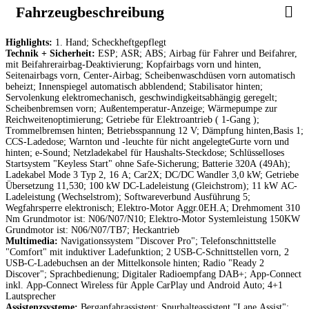
Fahrzeugbeschreibung
Highlights:
1. Hand; Scheckheftgepflegt
Technik + Sicherheit:
ESP; ASR; ABS; Airbag für Fahrer und Beifahrer,
mit Beifahrerairbag-Deaktivierung; Kopfairbags vorn und hinten,
Seitenairbags vorn, Center-Airbag; Scheibenwaschdüsen vorn automatisch
beheizt; Innenspiegel automatisch abblendend; Stabilisator hinten;
Servolenkung elektromechanisch, geschwindigkeitsabhängig geregelt;
Scheibenbremsen vorn; Außentemperatur-Anzeige; Wärmepumpe zur
Reichweitenoptimierung; Getriebe für Elektroantrieb ( 1-Gang );
Trommelbremsen hinten; Betriebsspannung 12 V; Dämpfung hinten,Basis 1;
CCS-Ladedose; Warnton und -leuchte für nicht angelegteGurte vorn und
hinten; e-Sound; Netzladekabel für Haushalts-Steckdose; Schlüsselloses
Startsystem "Keyless Start" ohne Safe-Sicherung; Batterie 320A (49Ah);
Ladekabel Mode 3 Typ 2, 16 A; Car2X; DC/DC Wandler 3,0 kW; Getriebe
Übersetzung 11,530; 100 kW DC-Ladeleistung (Gleichstrom); 11 kW AC-
Ladeleistung (Wechselstrom); Softwareverbund Ausführung 5;
Wegfahrsperre elektronisch; Elektro-Motor Aggr.0EH.A; Drehmoment 310
Nm Grundmotor ist: N06/N07/N10; Elektro-Motor Systemleistung 150KW
Grundmotor ist: N06/N07/TB7; Heckantrieb
Multimedia:
Navigationssystem "Discover Pro"; Telefonschnittstelle
"Comfort" mit induktiver Ladefunktion; 2 USB-C-Schnittstellen vorn, 2
USB-C-Ladebuchsen an der Mittelkonsole hinten; Radio "Ready 2
Discover"; Sprachbedienung; Digitaler Radioempfang DAB+; App-Connect
inkl. App-Connect Wireless für Apple CarPlay und Android Auto; 4+1
Lautsprecher
Assistenzsysteme:
Berganfahrassistent; Spurhalteassistent "Lane Assist";