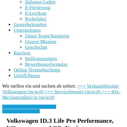
Zuhause Laden
E-Förderung
E-Lexikon
Probefahrt
Gewerbekunden
Unternehmen
Unser Team/Standorte
Unsere Mission
Geschichte
Karriere
Stellenanzeigen
Bewerbungsformular
Online Terminbuchung
Unfall/Panne
Wir stellen ein und suchen ab sofort:
+++
Verkaufsberater
Volkswagen (m/w/d)
+++
Serviceberater (m/w/d)
+++
Kfz-
Mechatroniker/in (m/w/d)
» Zurück zu den Suchergebnissen
» Fahrzeug Detailsuche
Volkswagen ID.3 Life Pro Performance,