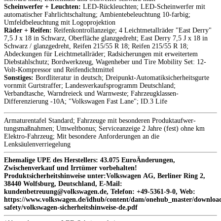
Scheinwerfer + Leuchten:
LED-Rückleuchten; LED-Scheinwerfer mit
automatischer Fahrlichtschaltung; Ambientebeleuchtung 10-farbig;
Umfeldbeleuchtung mit Logoprojektion
Räder + Reifen:
Reifenkontrollanzeige; 4 Leichtmetallräder "East Derry"
7,5 J x 18 in Schwarz, Oberfläche glanzgedreht; East Derry 7,5 J x 18 in
Schwarz / glanzgedreht, Reifen 215/55 R 18; Reifen 215/55 R 18;
Abdeckungen für Leichtmetallräder; Radsicherungen mit erweitertem
Diebstahlschutz; Bordwerkzeug, Wagenheber und Tire Mobility Set: 12-
Volt-Kompressor und Reifendichtmittel
Sonstiges:
Bordliteratur in deutsch; Dreipunkt-Automatiksicherheitsgurte
vornmit Gurtstraffer; Landesverkaufsprogramm Deutschland;
Verbandtasche, Warndreieck und Warnweste; Fahrzeugklassen-
Differenzierung -10A; "Volkswagen Fast Lane"; ID.3 Life
Armaturentafel Standard; Fahrzeuge mit besonderen Produktaufwer-
tungsmaßnahmen; Umweltbonus; Serviceanzeige 2 Jahre (fest) ohne km
Elektro-Fahrzeug; Mit besondere Anforderungen an die
Lenksäulenverriegelung
Ehemalige UPE des Herstellers: 43.075 EuroÄnderungen,
Zwischenverkauf und Irrtümer vorbehalten!
Produktsicherheitshinweise unter:Volkswagen AG, Berliner Ring 2,
38440 Wolfsburg, Deutschland, E-Mail:
kundenbetreuung@volkswagen.de, Telefon: +49-5361-9-0, Web:
https://www.volkswagen.de/idhub/content/dam/onehub_master/download
safety/volkswagen-sicherheitshinweise-de.pdf