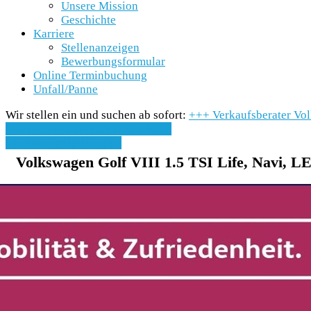
Unsere Mission
Geschichte
Karriere
Stellenanzeigen
Bewerbungsformular
Online Terminbuchung
Unfall/Panne
Wir stellen ein und suchen ab sofort:
+++
Verkaufsberater Vo
» Zurück zu den Suchergebnissen
» Fahrzeug Detailsuche
Volkswagen Golf VIII 1.5 TSI Life, Navi, L