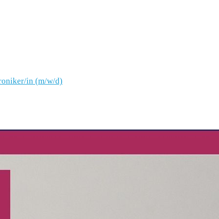
oniker/in (m/w/d)